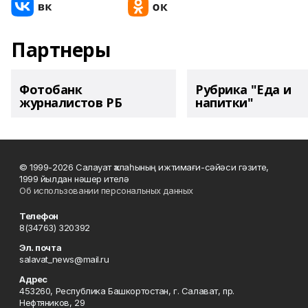
Партнеры
Фотобанк
Рубрика "Еда и
журналистов РБ
напитки"
© 1999-2026 Салауат ҡалаһының ижтимағи-сәйәси гәзите,
1999 йылдан нәшер ителә
Об использовании персональных данных
Телефон
8(34763) 320392
Эл. почта
salavat_news@mail.ru
Адрес
453260, Республика Башкортостан, г. Салават, пр.
Нефтяников, 29