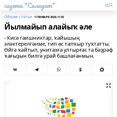
газета "Салауат"
Общие статьи
17 ЯНВАРЯ 2020, 11:35
Йылмайып алайыҡ әле
- Кисә гаишниктар, ҡайышың
эләктерелгәнме, тип өс тапҡыр туҡтатты.
Өйгә ҡайтып, унитазға ултырғас та бәҙрәф
ҡағыҙын билгә урай башлағанмын.