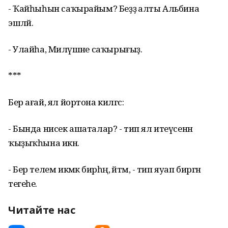
- Ҡайһыһын саҡырайым? Беҙҙә алты Альбина
эшләй.
- Улайһа, Миләүшәне саҡырығыҙ.
***
Бер ағай, ял йортона килгәс:
- Бында нисек ашаталар? - тип ял итеүсенән
ҡыҙыҡһына икән.
- Бер телем икәмәк бирһәң, әйтәм, - тип яуап биргән
тегеһе.
Читайте нас