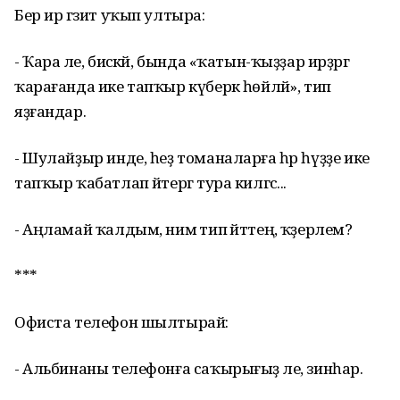
Бер ир гәзит уҡып ултыра:
- Ҡара әле, бисәкәй, бында «ҡатын-ҡыҙҙар ирҙәргә
ҡарағанда ике тапҡыр күберәк һөйләй», тип
яҙғандар.
- Шулайҙыр инде, һеҙ томаналарға һәр һүҙҙе ике
тапҡыр ҡабатлап әйтергә тура килгәс...
- Аңламай ҡалдым, нимә тип әйттең, ҡәҙерлем?
***
Офиста телефон шылтырай:
- Альбинаны телефонға саҡырығыҙ әле, зинһар.