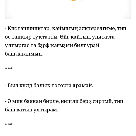
- Кисә гаишниктар, ҡайышың эләктерелгәнме, тип
өс тапҡыр туҡтатты. Өйгә ҡайтып, унитазға
ултырғас та бәҙрәф ҡағыҙын билгә урай
башлағанмын.
***
- Был күлдә балыҡ тоторға ярамай.
- Ә мин баянан бирле, нишләп бер ҙә сиртмәй, тип
баш ватып ултырам.
***