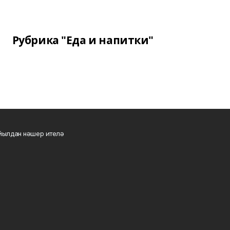
Рубрика "Еда и напитки"
 йылдан нәшер ителә