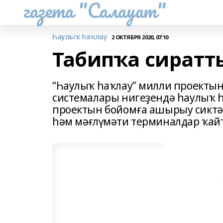
газета "Салауат"
Һаулыҡ һаҡлау
2 ОКТЯБРЯ 2020, 07:10
Табипҡа сиратты
“Һаулыҡ һаҡлау” милли проектын
системалары нигеҙендә һаулыҡ һ
проектын бойомға ашырыу сиктә
һәм мәғлүмәти терминалдар ҡай