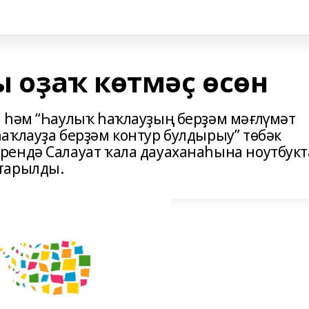
 оҙаҡ көтмәҫ өсөн
 һәм “Һаулыҡ һаҡлауҙың берҙәм мәғлүмәт
аҡлауҙа берҙәм контур булдырыу” төбәк
рендә Салауат ҡала дауаханаһына ноутбукт
тарылды.