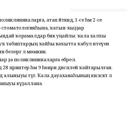
иклиникаларға, атап әйткәндә, 1-се һәм 2-се
әр стоматологияһына, ҡатын-ҡыҙҙар
ындай ҡорамалдар бик уңайлы: ҡала халҡы
 уҡ табиптарҙың ҡайһы ваҡытта ҡабул итеүен
белергә лә мөмкин.
ар ҙа поликлиникаларға ебәрелә.
ә 28 принтер һәм 9 һөнәри дисплей ҡайтарылған.
алыныуы тәүгә. Ҡала дауаханаһының киләсәктә лә
аныуы күҙаллана.