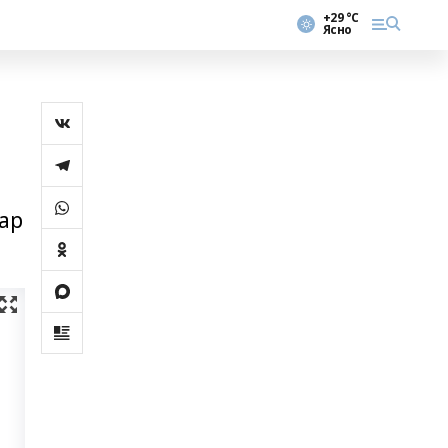
+29 °С
Ясно
ар