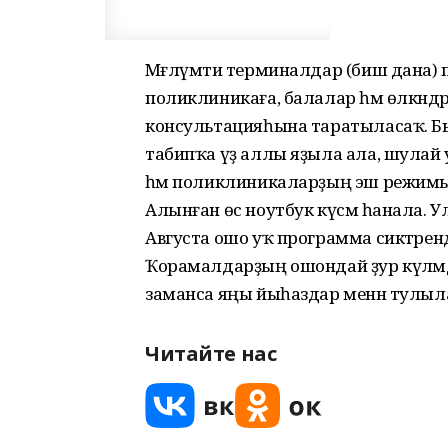
Мәғлүмәти терминалдар (биш дана) пол
поликлиникаға, балалар һәм өлкәнд
консультацияһына таратыласаҡ. Б
табипҡа үҙ аллы яҙыла ала, шулай
һәм поликлиникаларҙың эш режимын 
Алынған өс ноутбук күсмә һанала. Ул
Августа ошо уҡ программа сиктәренд
Ҡорамалдарҙың ошондай ҙур күләмдә 
заманса яңы йыһаздар менән тулыл
Читайте нас