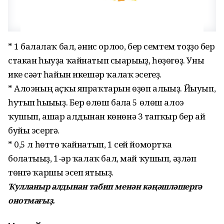
* 1 балғалаҡ бал, әнис орлоғо, бер семтем тоҙҙо бер
стакан һыуҙа ҡайнатып сығарығыҙ, һөҙөгөҙ. Уны
ике сәғәт һайын икешәр ҡалаҡ эсегеҙ.
* Алоэның аҫҡы япраҡтарын өҙөп алығыҙ. Йыуып,
һутып һығығыҙ. Бер өлөш балға 5 өлөш алоэ
ҡушып, ашар алдынан көнөнә 3 тапҡыр бер ай
буйы эсергә.
* 0,5 л һөттө ҡайнатып, 1 сей йомортҡа
болғатығыҙ, 1-әр ҡалаҡ бал, май ҡушып, әҙләп
төнгә ҡаршы эсеп ятығыҙ.
Ҡулланыр алдынан табип менән кәңәшләшергә
онотмағыҙ.