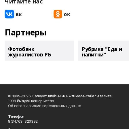
Читайте нас
Партнеры
Фотобанк
Рубрика "Еда и
журналистов РБ
напитки"
© 1999-2026 Салауат ҡалаһының ижтимағи-сәйәси гәзите,
1999 йылдан нәшер ителә
Об использовании персональных данных
Телефон
8(34763) 320392