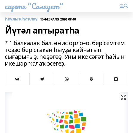
газета "Салауат"
Һаулыҡ һаҡлау
10 ФЕВРАЛЯ 2020, 08:40
Йүтәл аптыратһа
* 1 балғалаҡ бал, әнис орлоғо, бер семтем
тоҙҙо бер стакан һыуҙа ҡайнатып
сығарығыҙ, һөҙөгөҙ. Уны ике сәғәт һайын
икешәр ҡалаҡ эсегеҙ.