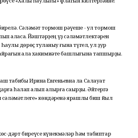
өрөүсе «Халыҡ һаулығы» флагын килтергәйне.
бирелә. Сәләмәт тормош рәүеше - ул тормош
лып ҡаласаҡ. Йәштәрҙең үҙ сәләмәтлектәрен
Һаулыҡ дөрөҫ туҡланыу ғына түгел, ул ҙур
байрағын ҡала хакимиәте башлығына тапшырҙы.
баш табибы Ирина Евгеньевна ла Салауат
арға һаҡлап алып ҡалырға саҡырҙы. Әйтергә
ыҡ сәләмәтлеге» көндәренә ярашлы биш йыл
өс-дәрт биреүсе күнекмәләр һәм табиптар