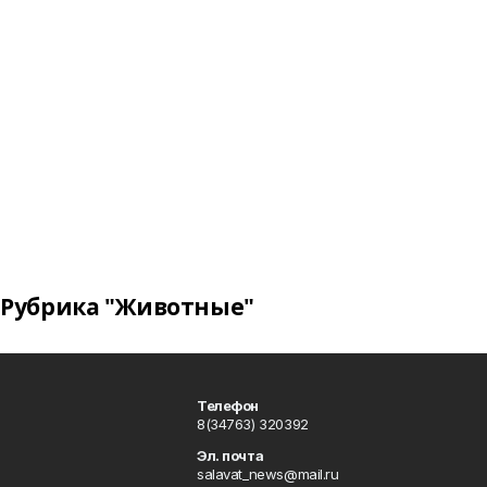
Рубрика "Животные"
Телефон
8(34763) 320392
Эл. почта
salavat_news@mail.ru