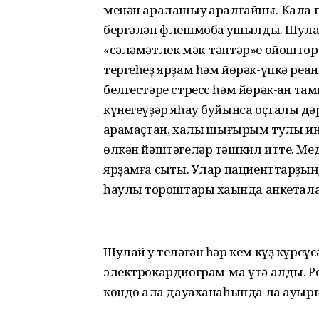
менән аралашыу ҡаралғайны. Ҡала 
бергәләп флешмобҡа ҡушылды. Шула
«сәләмәтлек мәк-тәптәр»е ойошторол
тергеһеҙ ярҙам һәм йөрәк-үпкә ре
белгестәре стресс һәм йөрәк-ҡан та
күнегеүҙәр яһау буйынса оҫталыҡ дәр
ҡарамаҫтан, халыҡ шығырым тулы ин
өлкән йәштәгеләр тәшкил итте. М
ярҙамға сыҡты. Улар пациенттарҙың
һаулыҡ тороштары хаҡында анкетал
Шулай уҡ теләгән һәр кем күҙ күреү
электрокардиограм-ма үтә алды. Р
көндө ҡала дауаханаһында ла ауыры