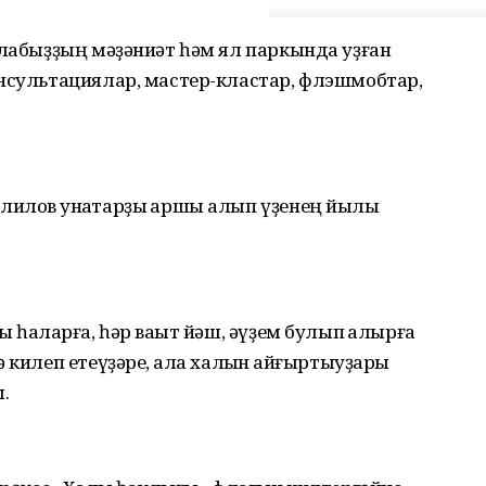
алабыҙҙың мәҙәниәт һәм ял паркында уҙған
онсультациялар, мастер-кластар, флэшмобтар,
илов ҡунаҡтарҙы ҡаршы алып үҙенең йылы
 һаҡларға, һәр ваҡыт йәш, әүҙем булып ҡалырға
 килеп етеүҙәре, ҡала халҡын ҡайғыртыуҙары
ы.