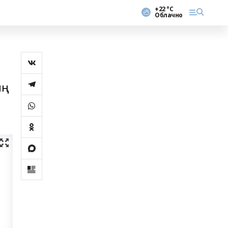
+22 °С
Облачно
ың