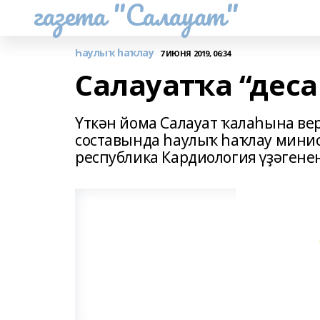
газета "Салауат"
Һаулыҡ һаҡлау
7 ИЮНЯ 2019, 06:34
Салауатҡа “деса
Үткән йома Салауат ҡалаһына вер
составында һаулыҡ һаҡлау мини
республика Кардиология үҙәгене