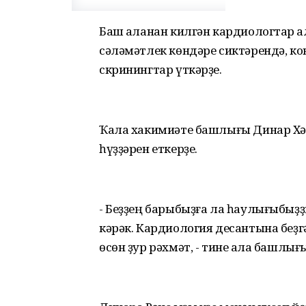
Баш ҡаланан килгән кардиологтар ҡ
сәләмәтлек көндәре сиктәрендә, к
скринингтар үткәрҙе.
Ҡала хакимиәте башлығы Динар Хәл
һүҙҙәрен еткерҙе.
- Беҙҙең барыбыҙға ла һаулығыбыҙҙы
кәрәк. Кардиология десантына беҙгә
өсөн ҙур рәхмәт, - тине ҡала башлығ