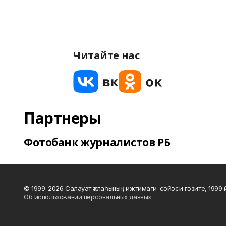
Читайте нас
Партнеры
Фотобанк журналистов РБ
© 1999-2026 Салауат ҡалаһының ижтимағи-сәйәси гәзите, 1999
Об использовании персональных данных