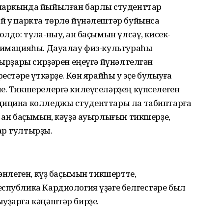
паркында йыйылған барлыҡ студенттар
й уҡ паркта төрлө йүнәлештәр буйынса
до: туҡла-ныу, ҡан баҫымын үлсәү, кисек-
анимацияһы. Дауалау физ-культураһы
мырҙары сирҙәрен еңеүгә йүнәлтелгән
естәре үткәрҙе. Көн ярайһы уҡ эҫе булыуға
е. Тикшерелергә килеүселәрҙең күпселеген
едицина колледжы студенттары ла табиптарға
 ҡан баҫымын, кәүҙә ауырлығын тикшерҙе,
ар тултырҙы.
сәнлеген, күҙ баҫымын тикшертте,
еспублика Кардиология үҙәге белгестәре был
уҙарға кәңәштәр бирҙе.