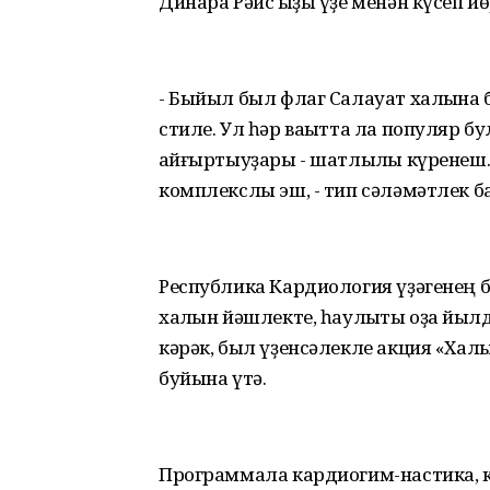
Динара Рәис ҡыҙы үҙе менән күсеп й
- Быйыл был флаг Салауат халҡына 
стиле. Ул һәр ваҡытта ла популяр бу
ҡайғыртыуҙары - шатлыҡлы күренеш. 
комплекслы эш, - тип сәләмәтлек 
Республика Кардиология үҙәгенең 
халҡын йәшлекте, һаулыҡты оҙаҡ йылд
кәрәк, был үҙенсәлекле акция «Хал
буйына үтә.
Программала кардиогим-настика, к