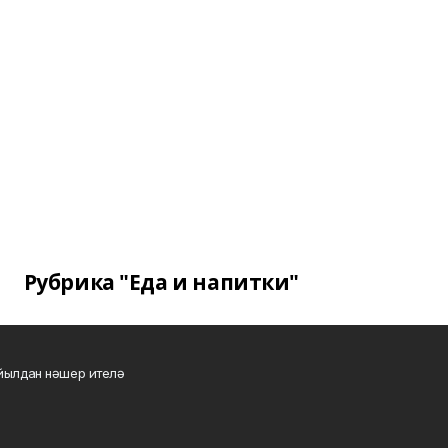
Рубрика "Еда и напитки"
 йылдан нәшер ителә