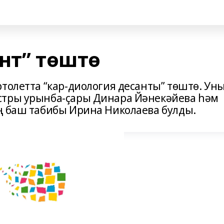
нт” төштө
толетта “кар-диология десанты” төштө. Ун
стры урынба-ҫары Динара Йәнекәйева һәм
ң баш табибы Ирина Николаева булды.